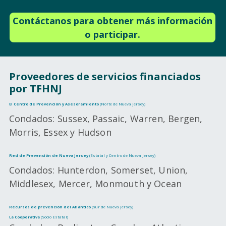
Contáctanos para obtener más información
o participar.
Proveedores de servicios financiados
por TFHNJ
El Centro de Prevención y Asesoramiento
(Norte de Nueva Jersey)
Condados: Sussex, Passaic, Warren, Bergen,
Morris, Essex y Hudson
Red de Prevención de Nueva Jersey
(Estatal y Centro de Nueva Jersey)
Condados: Hunterdon, Somerset, Union,
Middlesex, Mercer, Monmouth y Ocean
Recursos de prevención del Atlántico
(sur de Nueva Jersey)
La Cooperativa
(Socio Estatal)