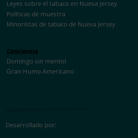
Leyes sobre el tabaco en Nueva Jersey
Políticas de muestra
Minoristas de tabaco de Nueva Jersey
Conciencia
Domingo sin mentol
Gran Humo Americano
Tobacco Free for a Healthy New Jersey (TFHNJ) está financiado por el Departamento de Salud de Nueva Jersey, Oficina de Control y Prevención del Tabaco.
© Copyright 2025 Estado de Nueva Jersey, Departamento de Salud
Desarrollado por: