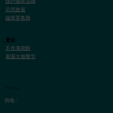
现行烟草法律
示范政策
烟草零售商
意识
不含薄荷醇
美国大烟熏节
烟草控制与预防办公室。
© 2026 年新泽西州卫生部版权所有
供电：